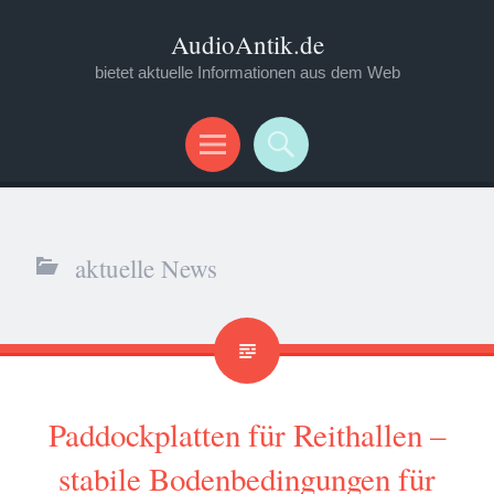
AudioAntik.de
bietet aktuelle Informationen aus dem Web
Menü
Suchen
aktuelle News
Paddockplatten für Reithallen –
stabile Bodenbedingungen für